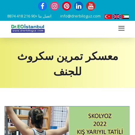
info@drerbiloguz.com
اتصل بنا
+90 216 418 8874
معسكر تمرين سكروث
للجنف