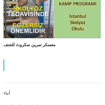
معسكر تمرين سكروث للجنف
أنباء